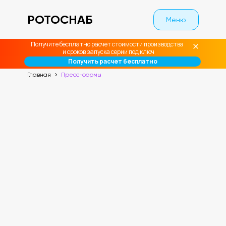
РОТОСНАБ
Меню
Получите бесплатно расчет стоимости производства
и сроков запуска серии под ключ
Получить расчет бесплатно
Главная
Пресс-формы
Изготовление
пресс-форм
Многолетний опыт полного цикла
производства: от проработки ТЗ
до поставки изготовленных
пресс-форм клиенту