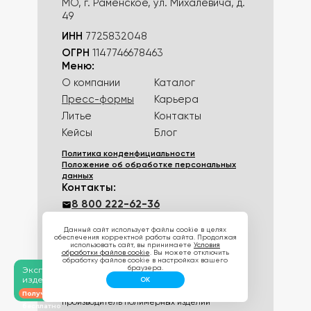
МО, г. Раменское, ул. Михалевича, д.
49
ИНН
7725832048
ОГРН
1147746678463
Меню:
О компании
Каталог
Пресс-формы
Карьера
Литье
Контакты
Кейсы
Блог
Политика конденфициальности
Положение об обработке персональных
данных
Контакты:
8 800 222-62-36
info@rotosnab.ru
Данный сайт использует файлы cookie в целях
обеспечения корректной работы сайта. Продолжая
Соц.сети:
использовать сайт, вы принимаете
Условия
обработки файлов cookie
. Вы можете отключить
обработку файлов cookie в настройках вашего
браузера.
Эксперсс-аудит
изделия по чертежу
ОК
© 2026 Ротоснаб - поставщик пресс-форм и
Получить аудит
производитель полимерных изделий
бесплатно