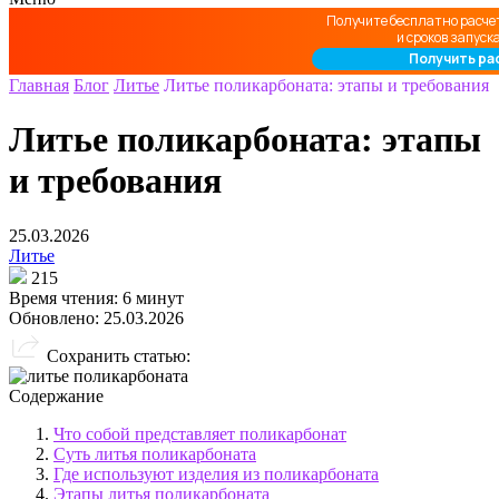
Получите бесплатно расче
и сроков запуск
Получить ра
Главная
Блог
Литье
Литье поликарбоната: этапы и требования
Литье поликарбоната: этапы
и требования
25.03.2026
Литье
215
Время чтения:
6 минут
Обновлено:
25.03.2026
Сохранить статью:
Содержание
Что собой представляет поликарбонат
Суть литья поликарбоната
Где используют изделия из поликарбоната
Этапы литья поликарбоната