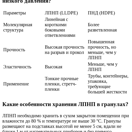
низкого давления?
Параметры
ЛПНП (LLDPE)
ПНД (HDPE)
Линейная с
Молекулярная
короткими
Более
структура
боковыми
разветвленная
ответвлениями
Повышенная
Высокая прочность
прочность, но
Прочность
на разрыв и прокол
меньше, чем у
ЛПНП
Меньше, чем у
Эластичность
Высокая
ЛПНП
Трубы, контейнеры,
Тонкие прочные
упаковка,
Применение
пленки, стретч-
требующие
пленки
большей жесткости
Какие особенности хранения ЛПНП в гранулах?
ЛПНП необходимо хранить в сухом закрытом помещении при
влажности до 80 % и температуре не выше 30 °C. Гранулы
размещают на подставках высотой не менее 5 см, вдали не
ближе 1 м от нагревательных приборов и без прямого