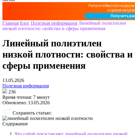
Получите бесплатно расче
и сроков запуск
Получить ра
Главная
Блог
Полезная информация
Линейный полиэтилен
низкой плотности: свойства и сферы применения
Линейный полиэтилен
низкой плотности: свойства и
сферы применения
13.05.2026
Полезная информация
236
Время чтения:
7 минут
Обновлено:
13.05.2026
Сохранить статью:
Содержание
Что собой представляет линейный полиэтилен низкой