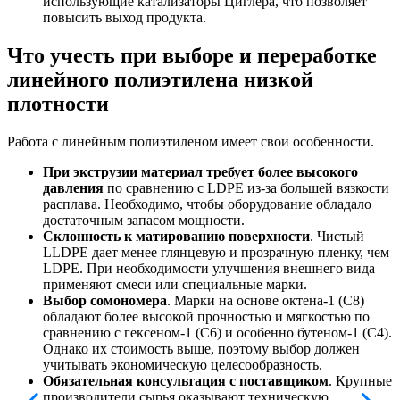
использующие катализаторы Циглера, что позволяет
повысить выход продукта.
Что учесть при выборе и переработке
линейного полиэтилена низкой
плотности
Работа с линейным полиэтиленом имеет свои особенности.
При экструзии материал требует более высокого
давления
по сравнению с LDPE из-за большей вязкости
расплава. Необходимо, чтобы оборудование обладало
достаточным запасом мощности.
Склонность к матированию поверхности
. Чистый
LLDPE дает менее глянцевую и прозрачную пленку, чем
LDPE. При необходимости улучшения внешнего вида
применяют смеси или специальные марки.
Выбор сомономера
. Марки на основе октена-1 (C8)
обладают более высокой прочностью и мягкостью по
сравнению с гексеном-1 (C6) и особенно бутеном-1 (C4).
Однако их стоимость выше, поэтому выбор должен
учитывать экономическую целесообразность.
Обязательная консультация с поставщиком
. Крупные
производители сырья оказывают техническую