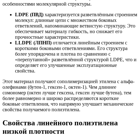
особенностями молекулярной структуры.
LDPE (ПВД)
характеризуется разветвлённым строением
молекул: длинные цепи с множеством боковых
ответвлений, напоминающие ветвистую структуру. Это
обеспечивает материалу гибкость, но снижает его
прочностные характеристики.
LLDPE (ЛПНП)
отличается линейным строением с
короткими боковыми ответвлениями. Его структура
более упорядочена и плотна по сравнению с
«перепутанной» разветвлённой структурой LDPE, что и
определяет его улучшенные эксплуатационные
свойства.
Этот материал получают сополимеризацией этилена с альфа-
олефинами (бутен-1, гексен-1, октен-1). Чем длиннее
сомономер (октен лучше гексена, гексен лучше бутена), тем
более равномерно и широко распределяются короткие
боковые ответвления, что напрямую улучшает механические
свойства получаемого полиэтилена.
Свойства линейного полиэтилена
низкой плотности