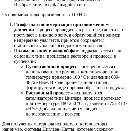
Изображение: freepik / magnific.com
Основные методы производства ЛПЭНП:
Газофазная полимеризация при пониженном
давлении
. Процесс проводится в реакторе, где этилен
поступает в нижнюю зону, а образующийся полимер
непрерывно удаляется, при этом сохраняется
стабильный уровень псевдоожиженного слоя.
Полимеризация в жидкой фазе
подразделяется на два
основных типа: процессы в растворе и процессы в
суспензии:
Суспензионный процесс
– осуществляется с
использованием хромовых катализаторов при
температуре примерно 100 °C и давлении 689-
4826 кН/м². В ходе процесса полиэтилен
формируется в виде порошкообразного продукта.
Растворный процесс
– используются
катализаторы типа Циглера, процесс протекает
при температуре 180-250 °C и давлении 2757-4137
кН/м². Добавки допускается вводить
непосредственно в реактор.
Для получения материала используют катализаторы,
например, системы Циглера–Натты, которые ускоряют