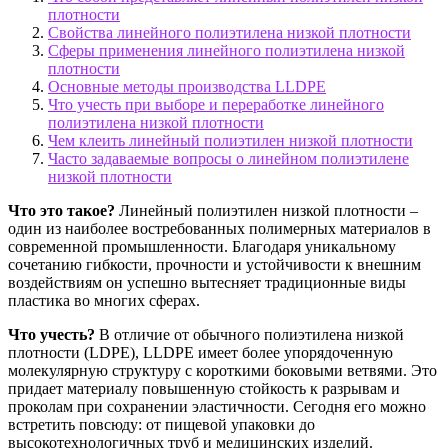
плотности
Свойства линейного полиэтилена низкой плотности
Сферы применения линейного полиэтилена низкой
плотности
Основные методы производства LLDPE
Что учесть при выборе и переработке линейного
полиэтилена низкой плотности
Чем клеить линейный полиэтилен низкой плотности
Часто задаваемые вопросы о линейном полиэтилене
низкой плотности
Что это такое?
Линейный полиэтилен низкой плотности –
один из наиболее востребованных полимерных материалов в
современной промышленности. Благодаря уникальному
сочетанию гибкости, прочности и устойчивости к внешним
воздействиям он успешно вытесняет традиционные виды
пластика во многих сферах.
Что учесть?
В отличие от обычного полиэтилена низкой
плотности (LDPE), LLDPE имеет более упорядоченную
молекулярную структуру с короткими боковыми ветвями. Это
придает материалу повышенную стойкость к разрывам и
проколам при сохранении эластичности. Сегодня его можно
встретить повсюду: от пищевой упаковки до
высокотехнологичных труб и медицинских изделий.