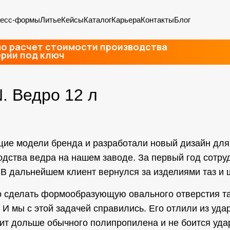
есс-формы
Литье
Кейсы
Каталог
Карьера
Контакты
Блог
о расчет стоимости производства
ерии под ключ
 Ведро 12 л
ие модели бренда и разработали новый дизайн для
одства ведра на нашем заводе. За первый год сотру
 В дальнейшем клиент вернулся за изделиями таз и 
о сделать формообразующую овального отверстия так
 И мы с этой задачей справились. Его отлили из уд
т дольше обычного полипропилена и не боится уда