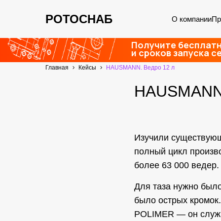
РОТОСНАБ
О компании
Пр
Получите бесплатн
и сроков запуска с
Главная
Кейсы
HAUSMANN. Ведро 12 л
HAUSMANN.
Изучили существующ
полный цикл произв
более 63 000 ведер.
Для таза нужно был
было острых кромок.
POLIMER — он служи