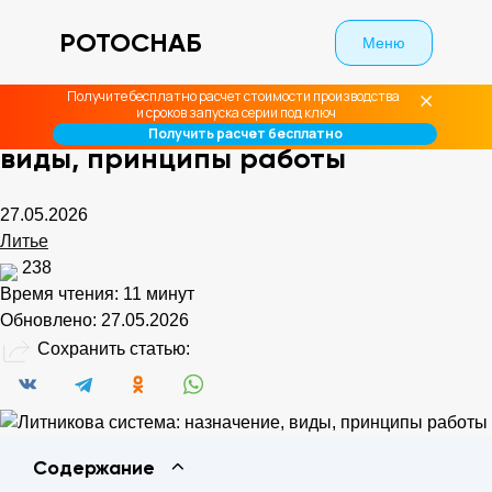
РОТОСНАБ
Меню
ГЛАВНАЯ
БЛОГ
ЛИТЬЕ
ЛИТНИКОВА СИСТЕМА: НАЗНАЧЕНИЕ, ВИДЫ,
ПРИНЦИПЫ РАБОТЫ
Получите бесплатно расчет стоимости производства
и сроков запуска серии под ключ
Литникова система: назначение,
Получить расчет бесплатно
виды, принципы работы
27.05.2026
Литье
238
Время чтения:
11 минут
Обновлено:
27.05.2026
Сохранить статью:
Содержание