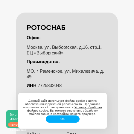
РОТОСНАБ
Офис:
Москва, ул. Выборгская, д.16,
стр.1,
БЦ «Выборгский»
Производство:
МО, г. Раменское, ул. Михалевича, д.
49
ИНН
7725832048
ОГРН
1147746678463
Данный сайт использует файлы cookie в целях
Меню:
обеспечения корректной работы сайта. Продолжая
использовать сайт, вы принимаете
Условия обработки
файлов cookie
. Вы можете отключить обработку
О компании
Каталог
Эксперсс-аудит
файлов cookie в настройках вашего браузера.
изделия по чертежу
Пресс-формы
Карьера
ОК
Получить аудит
Литье
Контакты
бесплатно