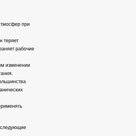
атмосфер при
н теряет
раняет рабочие
ом изменении
ания.
ольшинства
ганических
 применять
т следующие