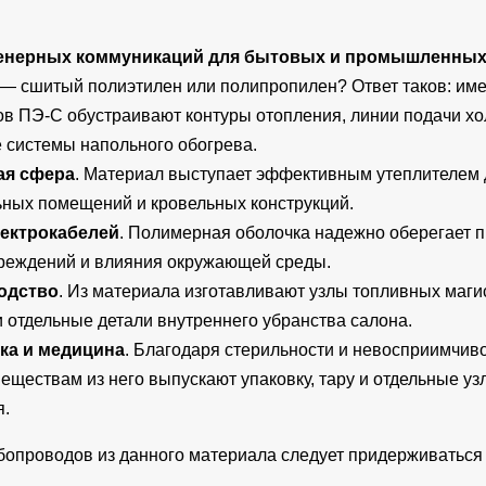
енерных коммуникаций для бытовых и промышленных
— сшитый полиэтилен или полипропилен? Ответ таков: име
в ПЭ-С обустраивают контуры отопления, линии подачи хо
е системы напольного обогрева.
ая сфера
. Материал выступает эффективным утеплителем
ьных помещений и кровельных конструкций.
ектрокабелей
. Полимерная оболочка надежно оберегает п
реждений и влияния окружающей среды.
одство
. Из материала изготавливают узлы топливных маги
 отдельные детали внутреннего убранства салона.
ка и медицина
. Благодаря стерильности и невосприимчив
еществам из него выпускают упаковку, тару и отдельные у
я.
бопроводов из данного материала следует придерживаться