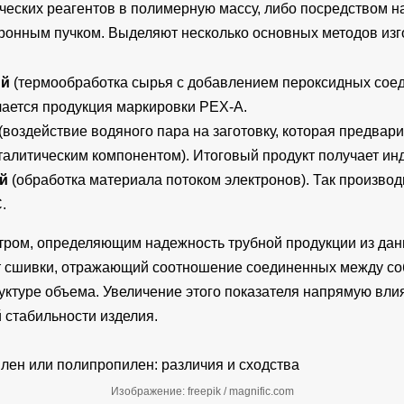
ческих реагентов в полимерную массу, либо посредством 
тронным пучком. Выделяют несколько основных методов из
ый
(термообработка сырья с добавлением пероксидных соед
ается продукция маркировки PEX-A.
(воздействие водяного пара на заготовку, которая предва
талитическим компонентом). Итоговый продукт получает ин
й
(обработка материала потоком электронов). Так произво
.
ром, определяющим надежность трубной продукции из дан
т сшивки, отражающий соотношение соединенных между с
уктуре объема. Увеличение этого показателя напрямую вл
 стабильности изделия.
Изображение: freepik / magnific.com