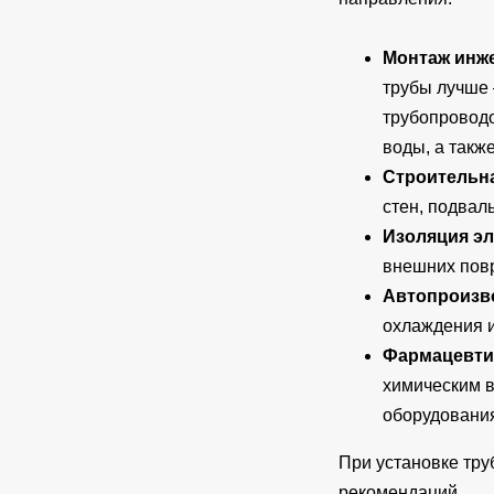
Монтаж инж
трубы лучше 
трубопроводо
воды, а такж
Строительн
стен, подвал
Изоляция эл
внешних пов
Автопроизв
охлаждения и
Фармацевти
химическим в
оборудовани
При установке тру
рекомендаций.