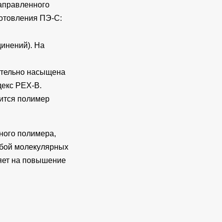
направленного
готовления ПЭ-С:
инений). На
рительно насыщена
декс PEX-B.
дится полимер
ного полимера,
обой молекулярных
ияет на повышение