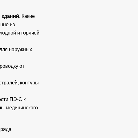
 зданий
. Какие
нно из
лодной и горячей
 для наружных
роводку от
стралей, контуры
ости ПЭ-С к
злы медицинского
 ряда