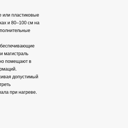
е или пластиковые
ках и 80–100 см на
ополнительные
обеспечивающие
ли магистраль
ьно помещают в
рмаций.
рживая допустимый
треть
ала при нагреве.