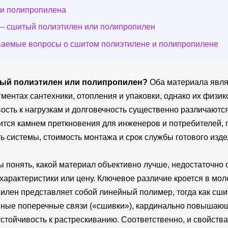
и полипропилена
— сшитый полиэтилен или полипропилен
ваемые вопросы о сшитом полиэтилене и полипропилене
тый полиэтилен или полипропилен?
Оба материала явл
гментах сантехники, отопления и упаковки, однако их физи
вость к нагрузкам и долговечность существенно различают
ится камнем преткновения для инженеров и потребителей, п
ь системы, стоимость монтажа и срок службы готового изде
 понять, какой материал объективно лучше, недостаточно 
характеристики или цену. Ключевое различие кроется в мо
илен представляет собой линейный полимер, тогда как сш
мные поперечные связи («сшивки»), кардинально повышаю
стойчивость к растрескиванию. Соответственно, и свойства 