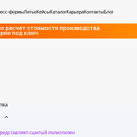
есс-формы
Литье
Кейсы
Каталог
Карьера
Контакты
Блог
 ПОЛИПРОПИЛЕН: РАЗЛИЧИЯ И СХОДСТВА
и полипропилен: разл
о расчет стоимости производства
ерии под ключ
представляет сшитый полиэтилен