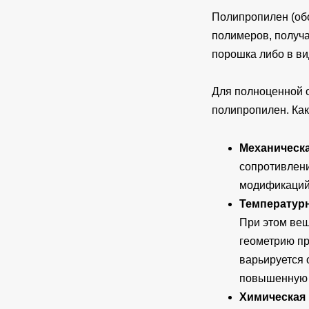
Полипропилен (обо
полимеров, получ
порошка либо в ви
Для полноценной 
полипропилен. Как
Механическа
сопротивлени
модификаций
Температур
При этом вещ
геометрию пр
варьируется 
повышенную л
Химическая