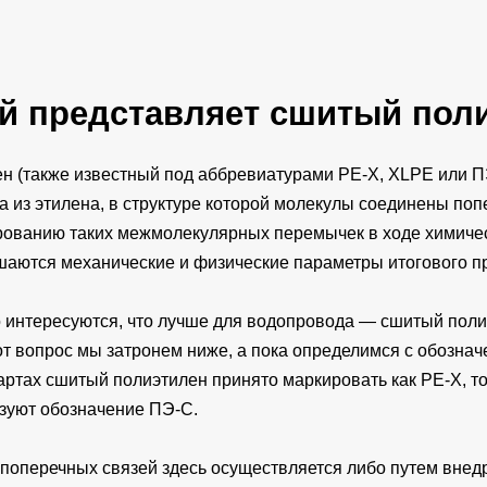
й представляет сшитый пол
н (также известный под аббревиатурами PE-X, XLPE или 
 из этилена, в структуре которой молекулы соединены по
ованию таких межмолекулярных перемычек в ходе химиче
аются механические и физические параметры итогового пр
 интересуются, что лучше для водопровода — сшитый поли
т вопрос мы затронем ниже, а пока определимся с обознач
ртах сшитый полиэтилен принято маркировать как PE-X, то
зуют обозначение ПЭ-С.
поперечных связей здесь осуществляется либо путем внед