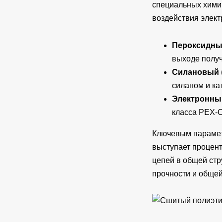
специальных хими
воздействия элек
Пероксидн
выходе получ
Силановый
силаном и ка
Электронны
класса PEX-C
Ключевым парамет
выступает процен
цепей в общей стр
прочности и общей