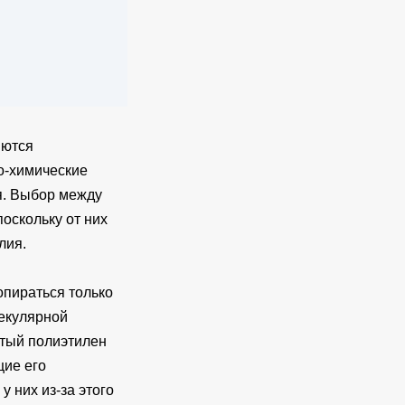
яются
ко-химические
ся. Выбор между
оскольку от них
лия.
опираться только
лекулярной
итый полиэтилен
щие его
у них из-за этого