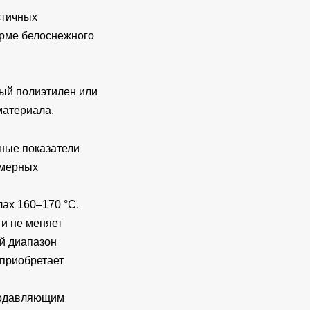
стичных
орме белоснежного
ый полиэтилен или
материала.
чные показатели
имерных
лах 160–170 °С.
 и не меняет
й диапазон
 приобретает
 подавляющим