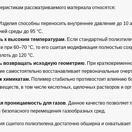
теристикам рассматриваемого материала относятся:
 Изделия способны переносить внутреннее давление до 10 
чей среды до 95 °С.
ь к высоким температурам
. Если стандартный полиэтиле
е при 60–70 °С, то его сшитая модификация полностью сох
лоть до 120 °С.
ь возвращать исходную геометрию
. При кратковременн
ие самостоятельно восстанавливает первоначальные очерт
к химикатам.
Полимер стабильно противостоит влиянию б
веществ, в том числе кислотных, щелочных растворов и ор
я проницаемость для газов
. Данное качество позволяет
 безопасного перемещения газообразных сред.
ия сшитого полиэтилена достаточно обширна и охватывае