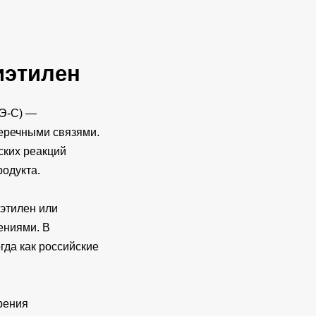
иэтилен
ПЭ-С) —
перечными связями.
ских реакций
одукта.
этилен или
ениями. В
гда как российские
рения