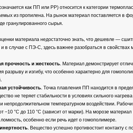
значается как ПП или PP) относится к категории термопла
аемых из пропилена. На рынок материал поставляется в ф
де гранулированного сырья.
оценки материала недостаточно знать, что дешевле — сшит
 и в случае с ПЭ-С, здесь важнее разобраться в свойствах 
я прочность и жесткость
. Материал демонстрирует отли
я разрыву и изгибу, что особенно характерно для гомопол
.
ная устойчивость
. Точка плавления ПП находится в преде
ество не теряет стабильности в условиях сильного нагрева
и непродолжительном температурном воздействии. Рабочи
от −10 °С до 110 °С (зависит от марки). На морозе материал
омкость, особенно если речь идет о гомополимере.
 инертность
. Вещество успешно противостоит контакту с