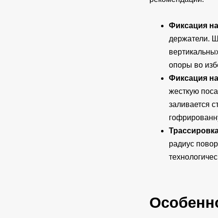
Фиксация на
держатели. Ш
вертикальных
опоры во изб
Фиксация на
жесткую поса
заливается с
гофрированну
Трассировк
радиус повор
технологичес
Особенн