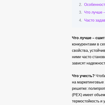
Особенност
Что лучше 
Часто зада
Что лучше – сши
конкурентами в се
свойства, устойчи
ними часто станов
зависят надежност
Что учесть?
Чтобы
на маркетинговые 
решетке: полипроп
(PEX) имеет объе
термостойкость и у