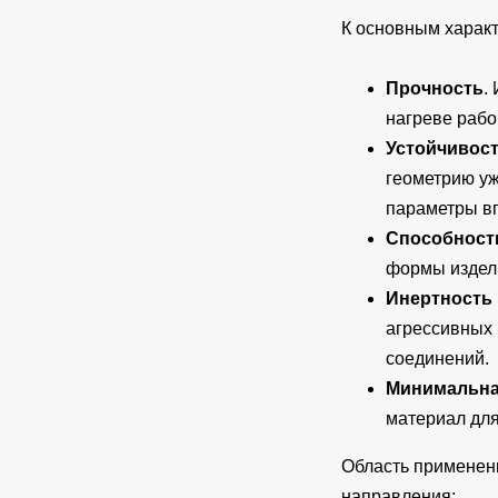
К основным харак
Прочность
.
нагреве рабо
Устойчивост
геометрию уж
параметры вп
Способност
формы издел
Инертность 
агрессивных 
соединений.
Минимальна
материал для
Область применен
направления: